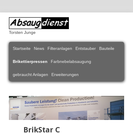
Torsten Junge
Navigation
Startseite
News
Filteranlagen
Entstauber
Bauteile
überspringen
Brikettierpressen
Farbnebelabsaugung
gebraucht Anlagen
Erweiterungen
BrikStar C