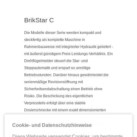
BrikStar C
Die Modelle dieser Serie werden kompakt und
steckfertig als komplette Maschine
in
Rahmenbauweise mit integrierter Hydraulik geliefert -
mit äußerst günstigem
Preis-Leistungs-Verhältnis. Ein
Drehflügelmelder steuert die Star- und
Stoppautomatik und erspart so unnötige
Betriebsstunden. Darüber hinaus
gewährleistet die
serienmäßige Revisionsöffnung mit
Sicherheitsendabschaltung
einen Betrieb ohne
Risiko. Die Beschickung des eigentlichen
Verpressteils
erfolgt über eine stabile
Dosierschnecke mit einem exakt dimensionierten
Schneckentrog sorgt für einen hohen Durchsatz (30-
150 kg/h) auch bei leichten
und groben Materialien.
Cookie- und Datenschutzhinweise
Diese Webseite verwendet Cookies, um bestimmte