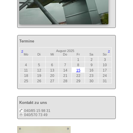
Termine
<
August 2025
>
ntag
enstag
ttwoch
nnerstag
eitag
mstag
nntag
Mo
Di
Mi
Do
Fr
Sa
So
1
2
3
4
5
6
7
8
9
10
11
12
13
14
15
16
17
18
19
20
21
22
23
24
25
26
27
28
29
30
31
Kontakt zu uns
040/85 15 98 31
040/570 73 49