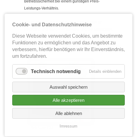
Betriebssicherheit bei einem günstigen Preis-
Leistungs-Verhältnis.
Die Rückgewinnung der Kühl-Schmierstoffe für
Cookie- und Datenschutzhinweise
Recycling und Wiederverwertung und die Möglichkeit
Diese Webseite verwendet Cookies, um bestimmte
des Brikettverkaufs sind nicht nur umweltschonend,
Funktionen zu ermöglichen und das Angebot zu
sondern bieten auch eine schnelle Amortisation der
verbessern, hierfür benötigen wir Ihr Einverständnis,
Investition.
um fortzufahren.
Technisch notwendig
Details einblenden
Auswahl speichern
Alle akzeptieren
Alle ablehnen
Imressum
BrikStar CM