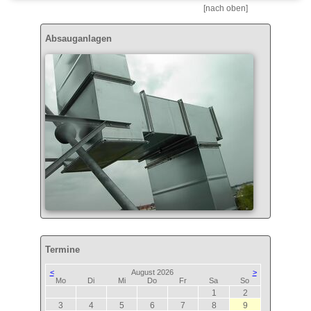
[nach oben]
Absauganlagen
Termine
<
August 2026
>
ntag
enstag
ttwoch
nnerstag
eitag
mstag
nntag
Mo
Di
Mi
Do
Fr
Sa
So
1
2
3
4
5
6
7
8
9