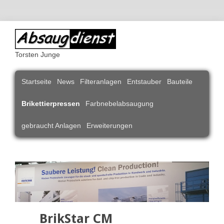
Torsten Junge
Navigation
Startseite
News
Filteranlagen
Entstauber
Bauteile
überspringen
Brikettierpressen
Farbnebelabsaugung
gebraucht Anlagen
Erweiterungen
BrikStar CM