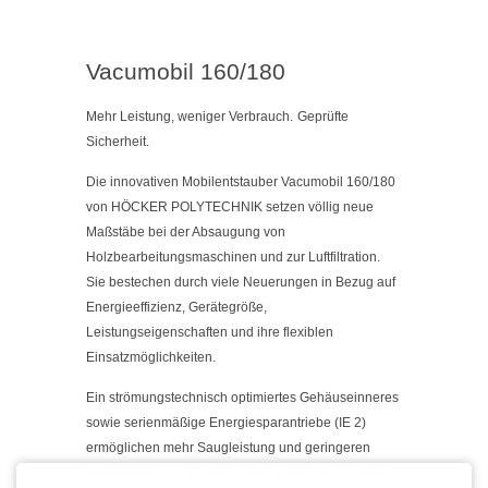
Vacumobil 160/180
Mehr Leistung, weniger Verbrauch.
Geprüfte
Sicherheit.
Die innovativen Mobilentstauber Vacumobil 160/180
von HÖCKER POLYTECHNIK setzen völlig neue
Maßstäbe bei der Absaugung von
Holzbearbeitungsmaschinen und zur Luftfiltration.
Sie bestechen durch viele Neuerungen in Bezug auf
Energieeffizienz, Gerätegröße,
Leistungseigenschaften und ihre flexiblen
Einsatzmöglichkeiten.
Ein strömungstechnisch optimiertes Gehäuseinneres
sowie serienmäßige Energiesparantriebe (IE 2)
ermöglichen mehr Saugleistung und geringeren
Stromverbrauch. Ein Vacumobil garantiert so einen