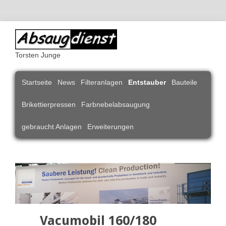
Torsten Junge
Navigation
Startseite
News
Filteranlagen
Entstauber
Bauteile
überspringen
Brikettierpressen
Farbnebelabsaugung
gebraucht Anlagen
Erweiterungen
Vacumobil 160/180