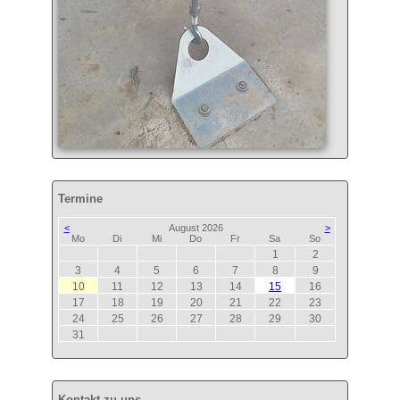
Termine
<
August 2026
>
ntag
enstag
ttwoch
nnerstag
eitag
mstag
nntag
Mo
Di
Mi
Do
Fr
Sa
So
1
2
3
4
5
6
7
8
9
10
11
12
13
14
15
16
17
18
19
20
21
22
23
24
25
26
27
28
29
30
31
Kontakt zu uns