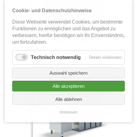
Cookie- und Datenschutzhinweise
Diese Webseite verwendet Cookies, um bestimmte
Funktionen zu ermöglichen und das Angebot zu
verbessern, hierfür benötigen wir Ihr Einverständnis,
um fortzufahren.
Leistung: 11 kW, Nennvolumenstrom
(Vnenn): 6927 m3 bei 20m/s, Max.
Volumenstrom (Vmax): 8659 m3/h,
Technisch notwendig
Details einblenden
Unterdruck bei Vnenn: ca. 3100 Pa
Auswahl speichern
Alle akzeptieren
Alle ablehnen
Imressum