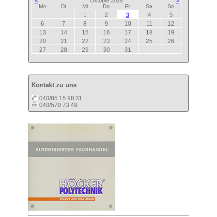
<
Oktober 2025
>
ntag
enstag
ttwoch
nnerstag
eitag
mstag
nntag
Mo
Di
Mi
Do
Fr
Sa
So
1
2
3
4
5
6
7
8
9
10
11
12
13
14
15
16
17
18
19
20
21
22
23
24
25
26
27
28
29
30
31
Kontakt zu uns
040/85 15 98 31
040/570 73 49