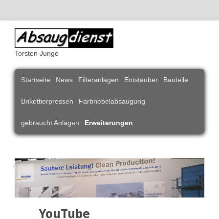
Torsten Junge
Navigation
Startseite
News
Filteranlagen
Entstauber
Bauteile
überspringen
Brikettierpressen
Farbnebelabsaugung
gebraucht Anlagen
Erweiterungen
YouTube