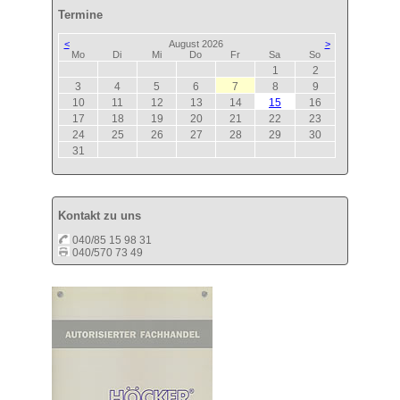
Termine
<
August 2026
>
ntag
enstag
ttwoch
nnerstag
eitag
mstag
nntag
Mo
Di
Mi
Do
Fr
Sa
So
1
2
3
4
5
6
7
8
9
10
11
12
13
14
15
16
17
18
19
20
21
22
23
24
25
26
27
28
29
30
31
Kontakt zu uns
040/85 15 98 31
040/570 73 49