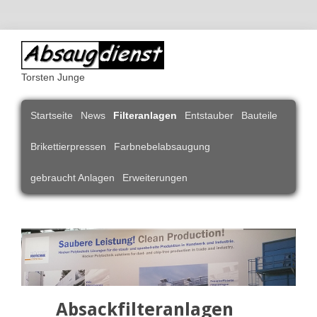
Torsten Junge
Navigation
Startseite
News
Filteranlagen
Entstauber
Bauteile
überspringen
Brikettierpressen
Farbnebelabsaugung
gebraucht Anlagen
Erweiterungen
Absackfilteranlagen