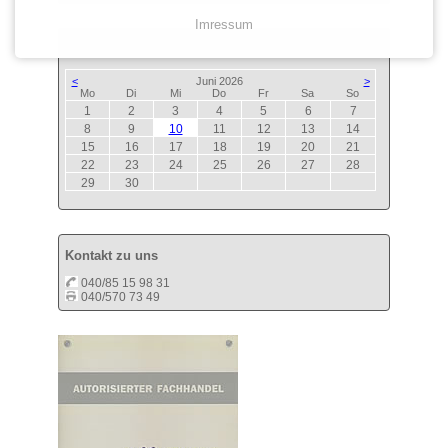
Imressum
Termine
<
Juni 2026
>
ntag
enstag
ttwoch
nnerstag
eitag
mstag
nntag
Mo
Di
Mi
Do
Fr
Sa
So
1
2
3
4
5
6
7
8
9
10
11
12
13
14
15
16
17
18
19
20
21
22
23
24
25
26
27
28
29
30
Kontakt zu uns
040/85 15 98 31
040/570 73 49