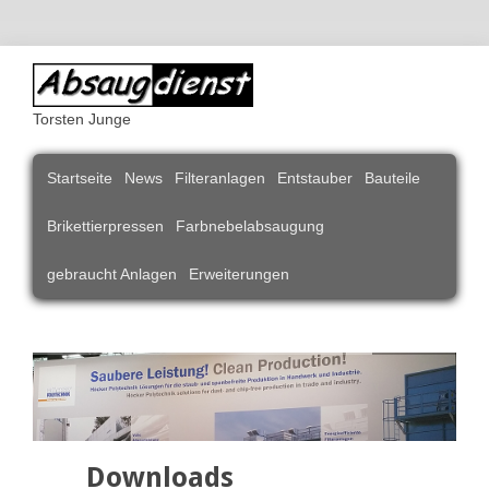
Torsten Junge
Navigation
Startseite
News
Filteranlagen
Entstauber
Bauteile
überspringen
Brikettierpressen
Farbnebelabsaugung
gebraucht Anlagen
Erweiterungen
Downloads