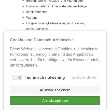
Berechnung von Absaug- und Filteranlagen
Umbauarbeiten an Ihrer vorhandenen Anlage
Inbetriebnahme
Wartung
Luftgeschwindigkeitsmessung mit Erstellung
eines Protokolls
Instandsetzung Ihrer Brikettierpresse
Cookie- und Datenschutzhinweise
Seit mehr als 30 Jahre konzipieren, planen und
Diese Webseite verwendet Cookies, um bestimmte
bauen wir lufttechnische Anlagen, Brikettierpressen
Funktionen zu ermöglichen und das Angebot zu
und kundenindividuelle Lösungen der
verbessern, hierfür benötigen wir Ihr Einverständnis,
Luftreinhaltung und Prozess-Abfallentsorgung für
um fortzufahren.
Industrie- und Handwerksbetriebe. Angefangen bei
mobilen Entstaubern bis hin zu Großfilteranlagen mit
Technisch notwendig
Details einblenden
Kapazitäten 300.000 m³/h und mehr.
Auswahl speichern
Alle akzeptieren
Widerspruch gegen Werbe-E-Mails
Der Nutzung von im Rahmen der Impressumspflicht