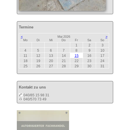
Termine
<
Mai 2026
>
ntag
enstag
ttwoch
nnerstag
eitag
mstag
nntag
Mo
Di
Mi
Do
Fr
Sa
So
1
2
3
4
5
6
7
8
9
10
11
12
13
14
15
16
17
18
19
20
21
22
23
24
25
26
27
28
29
30
31
Kontakt zu uns
040/85 15 98 31
040/570 73 49